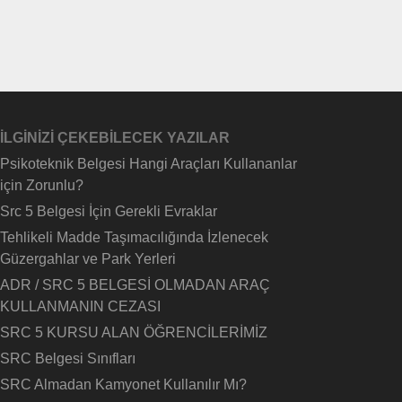
İLGİNİZİ ÇEKEBİLECEK YAZILAR
Psikoteknik Belgesi Hangi Araçları Kullananlar
için Zorunlu?
Src 5 Belgesi İçin Gerekli Evraklar
Tehlikeli Madde Taşımacılığında İzlenecek
Güzergahlar ve Park Yerleri
ADR / SRC 5 BELGESİ OLMADAN ARAÇ
KULLANMANIN CEZASI
SRC 5 KURSU ALAN ÖĞRENCİLERİMİZ
SRC Belgesi Sınıfları
SRC Almadan Kamyonet Kullanılır Mı?