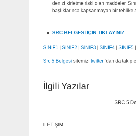
denizi kirletme riski olan maddeler. Sını
başlıklarınca kapsanmayan bir tehlike
SRC BELGESİ İÇİN TIKLAYINIZ
SINIF1
|
SINIF2
|
SINIF3
|
SINIF4
|
SINIF5
Src 5 Belgesi
sitemizi
twitter
‘dan da takip e
İlgili Yazılar
SRC 5 De
İLETİŞİM