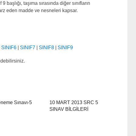
f 9 başlığı, taşıma sırasında diğer sınıfların
 arz eden madde ve nesneleri kapsar.
|
SINIF6
|
SINIF7
|
SINIF8
|
SINIF9
debilirsiniz.
neme Sınavı-5
10 MART 2013 SRC 5
SINAV BİLGİLERİ