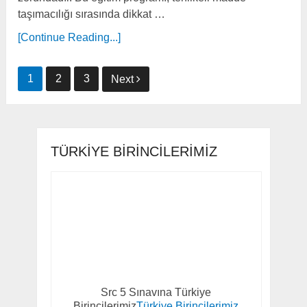
taşımacılığı sırasında dikkat …
[Continue Reading...]
Yazı
1
2
3
Next
sayfalaması
TÜRKIYE BIRINCILERIMIZ
Src 5 Sınavına Türkiye
Birincilerimiz
Türkiye Birincilerimiz