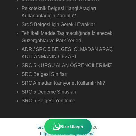
Psikoteknik Belgesi Hangi Araçları
Kullananlar için Zorunlu?
Src 5 Belgesi İçin Gerekli Evraklar
Tehlikeli Madde Taşımacılığında İzlenecek
Güzergahlar ve Park Yerleri
ADR / SRC 5 BELGESİ OLMADAN ARAÇ
KULLANMANIN CEZASI
SRC 5 KURSU ALAN ÖĞRENCİLERİMİZ
SRC Belgesi Sınıfları
SRC Almadan Kamyonet Kullanılır Mı?
SRC 5 Deneme Sınavları
SRC 5 Belgesi Yenileme
Bize Ulaşın
Src 5 Belgesi
Copyright © 2026.
http://www.src5belgesi.com/