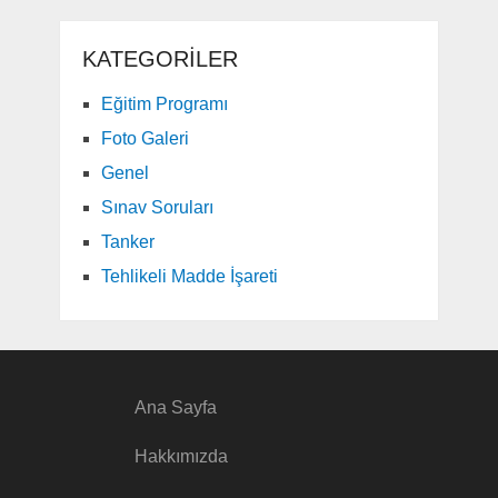
KATEGORILER
Eğitim Programı
Foto Galeri
Genel
Sınav Soruları
Tanker
Tehlikeli Madde İşareti
Ana Sayfa
Hakkımızda