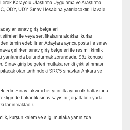
irtilerek Karayolu Ulaştırma Uygulama ve Araştırma
C, ODY, ÜDY Sınav Hesabına yatırılacaktır. Havale
adaylar, sınav giriş belgeleri
ifreleri ile veya sertifikalarını aldıkları kurlar
inden temin edebilirler. Adaylara ayrıca posta ile sınav
nava gelirken sınav giriş belgeleri ile resimli kimlik
ort) yanlarında bulundurmak zorundadır. Söz konusu
. Sınav giriş belgeleri mutlaka renkli çıktı alınması
apılacak olan tarihindeki SRC5 sınavları Ankara ve
edir. Sınav takvimi her yılın ilk ayının ilk haftasında
gerektiğinde bakanlık sınav sayısını çoğaltabilir yada
kı tanınmaktadır.
imlik, kurşun kalem ve silgi mutlaka yanınızda