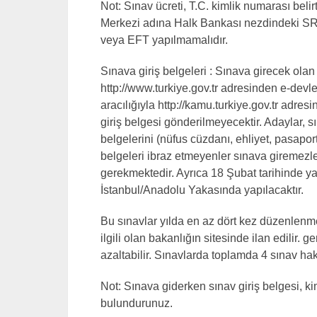
Not: Sınav ücreti, T.C. kimlik numarası bel
Merkezi adına Halk Bankası nezdindeki SR
veya EFT yapılmamalıdır.
Sınava giriş belgeleri : Sınava girecek olan 
http://www.turkiye.gov.tr adresinden e-devlet ş
aracılığıyla http://kamu.turkiye.gov.tr adres
giriş belgesi gönderilmeyecektir. Adaylar, sı
belgelerini (nüfus cüzdanı, ehliyet, pasap
belgeleri ibraz etmeyenler sınava giremezler
gerekmektedir. Ayrıca 18 Şubat tarihinde y
İstanbul/Anadolu Yakasında yapılacaktır.
Bu sınavlar yılda en az dört kez düzenlenmekt
ilgili olan bakanlığın sitesinde ilan edilir. 
azaltabilir. Sınavlarda toplamda 4 sınav hak
Not: Sınava giderken sınav giriş belgesi, k
bulundurunuz.