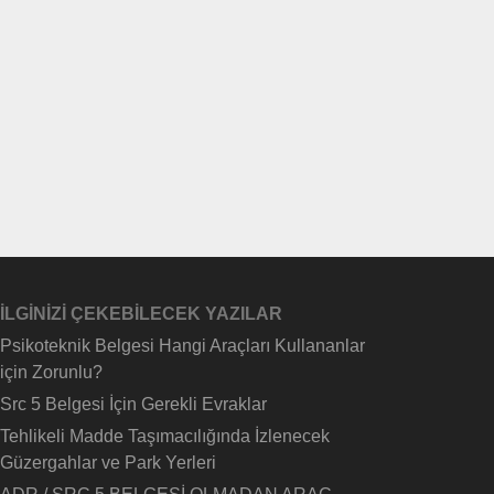
İLGİNİZİ ÇEKEBİLECEK YAZILAR
Psikoteknik Belgesi Hangi Araçları Kullananlar
için Zorunlu?
Src 5 Belgesi İçin Gerekli Evraklar
Tehlikeli Madde Taşımacılığında İzlenecek
Güzergahlar ve Park Yerleri