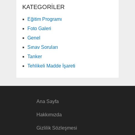
KATEGORILER
Eğitim Programı
Foto Galeri
Genel
Sınav Soruları
Tanker
Tehlikeli Madde İşareti
Ana Sayfa
Hakkımızda
Gizlilik Sözleşmesi