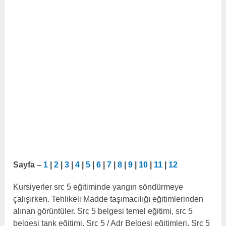
Sayfa –
1
|
2
|
3
|
4
|
5
|
6
|
7
|
8
|
9
|
10
|
11
|
12
Kursiyerler src 5 eğitiminde yangın söndürmeye
çalışırken. Tehlikeli Madde taşımacılığı eğitimlerinden
alınan görüntüler. Src 5 belgesi temel eğitimi, src 5
belgesi tank eğitimi, Src 5 / Adr Belgesi eğitimleri, Src 5