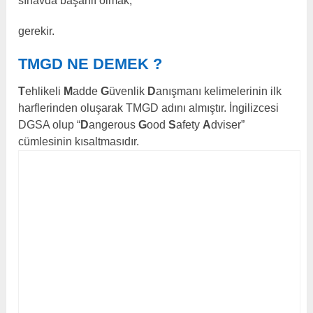
sınavda başarılı olmak,
gerekir.
TMGD NE DEMEK ?
T
ehlikeli
M
adde
G
üvenlik
D
anışmanı kelimelerinin ilk
harflerinden oluşarak TMGD adını almıştır. İngilizcesi
DGSA olup “
D
angerous
G
ood
S
afety
A
dviser”
cümlesinin kısaltmasıdır.